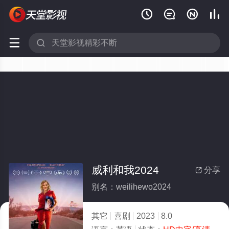






威利和我2024
分享

别名：weilihewo2024
其它
喜剧
2023
8.0