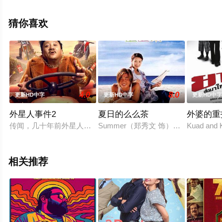
德,Charles,Anteby,林恩·比约兰,帕克斯顿·布斯,央宗·布劳
恩,Sylvianne,Chebance,David,Cohen,Isabella,Cuda,Gre
猜你喜欢
等演员精彩演绎的其它电影，手机免费观看高清未删减完
整版电影大全就上天堂电影网，更多相关信息可移步至豆
瓣电影、电视猫或剧情网等平台了解。
4.0
8.0
更新HD中字
更新HD中字
更新HD中
外星人事件2
夏日的么么茶
外婆的重
传闻，几十年前外星人曾开着飞船造访过下井沟，还留下了一样
Summer（郑秀文 饰）是一个事
Kuad and K
相关推荐