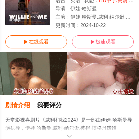
语言：
英语
状态：
HD中字/高清
- 免费在线观看
导演：
伊娃·哈斯曼
主演：
伊娃·哈斯曼,威利·纳尔逊,彼得·博格丹诺维奇,Blaine,Gray,菲力·莱福斯丁,达比·斯坦奇菲尔德,Ch
HD中字
更新时间：
2024-10-22
在线观看
极速观看


剧情介绍
我要评分
天堂影视喜剧片《威利和我2024》是一部由伊娃·哈斯曼导
演执导，伊娃·哈斯曼,威利·纳尔逊,彼得·博格丹诺维
奇,Blaine,Gray,菲力·莱福斯丁,达比·斯坦奇菲尔
