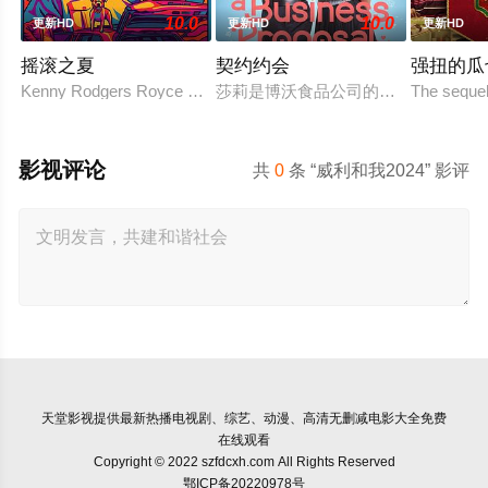
10.0
10.0
更新HD
更新HD
更新HD
摇滚之夏
契约约会
强扭的瓜
Kenny Rodgers Royce honors his late mother's legacy by followin
莎莉是博沃食品公司的食品分析师，
The sequel
影视评论
共
0
条 “威利和我2024” 影评
天堂影视
提供最新热播电视剧、综艺、动漫、高清无删减电影大全免费
在线观看
Copyright © 2022 szfdcxh.com All Rights Reserved
鄂ICP备20220978号