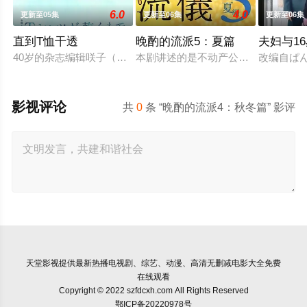
6.0
4.0
更新至05集
更新至06集
更新至06集
直到T恤干透
晚酌的流派5：夏篇
夫妇与1
40岁的杂志编辑咲子（苍井优 饰）原本深信自己拥有美满的婚姻
本剧讲述的是不动产公司营业员伊泽美
改编自ぱ
影视评论
共
0
条 “晩酌的流派4：秋冬篇” 影评
天堂影视
提供最新热播电视剧、综艺、动漫、高清无删减电影大全免费
在线观看
Copyright © 2022 szfdcxh.com All Rights Reserved
鄂ICP备20220978号