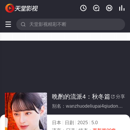






晩酌的流派4：秋冬篇
分享

别名：wanzhuodeliupai4qiudongpian
日本
日剧
2025
5.0