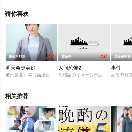
保佳代子,土屋伸之等演员精彩演绎的日本电视剧，手机免
费观看高清未删减完整版电视剧全集就上天堂电影网，更
猜你喜欢
多相关信息可移步至豆瓣电视剧、电视猫或剧情网等平台
了解。
4.0
4.0
更新第11集
更新06
更新第02集
明天会更美好
人间恐怖2
事件
前刑警夏井翼（福原遥 饰）被突然调任至儿童咨询所，在上司藏
滑稽話のイメージがある落語だが、
ある資材
相关推荐