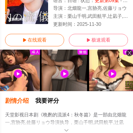
语言：
日语
状态：
更新第09集
- 免费在线观看
导演：
北畑龍一,宫胁亮,佐藤リョウ
主演：
栗山千明,武田航平,辻凪子,马场裕之,三宅康敏,冈山一,本宫泰风,アキラ100%,大久保佳代子,土屋伸之
更新第09集
更新时间：
2025-11-30
在线观看
极速观看


剧情介绍
我要评分
天堂影视日本剧《晩酌的流派4：秋冬篇》是一部由北畑龍
一,宫胁亮,佐藤リョウ导演执导，栗山千明,武田航平,辻凪
子,马场裕之,三宅康敏,冈山一,本宫泰风,アキラ100%,大久
