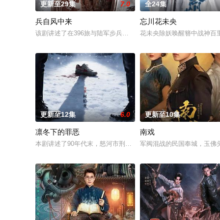
更新至29集
7.0
全24集
兵自风中来
忘川花未央
该剧讲述了在396旅与陆军步兵学院联合举办的小型军事演习中
花未央除妖唤醒簪中战神百
更新至12集
6.0
更新至10集
凛冬下的罪恶
南戏
本剧讲述了90年代末，怒河市刑侦支队在无普及监控、无DNA
军阀混战的民国奉城，玉佛