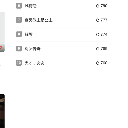
腐
的前程。哥哥石金河得以念完中学，并考取了
饰）因留级奉命进入沈阳的军统组织，他的任务是打入中共部队做卧底，军统沈阳
、突发情况的超常规事件处置中（Supernormal event Processing,简称
风荷怨
790
6

幽冥教主是公主
777
7

解垢
774
8

0
阎罗传奇
769
9

天才，女友
760
10

拆招，发生了一系列啼笑皆非的故事。裴沛在
单，不惧困难花招齐出，却阴差阳错与陆观明有情人终成眷属的恋爱故事。
归国侦探张子远与女友莫莉阳在解决幽灵索命事件的过程中，揭露真相并感化