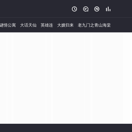




谜情公寓
大话天仙
英雄连
大嫂归来
老九门之青山海棠