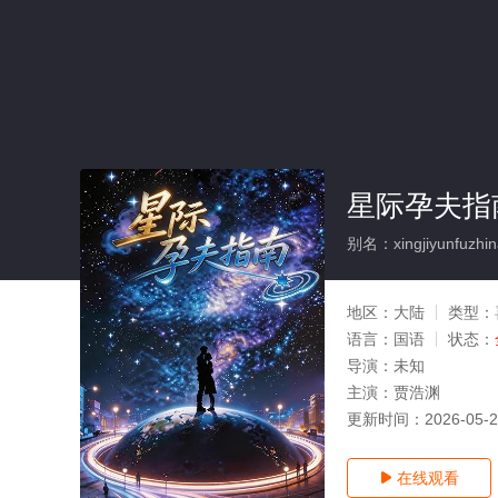
星际孕夫指南
别名：xingjiyunfuzhin
地区：
大陆
类型：
语言：
国语
状态：
导演：
未知
主演：
贾浩渊
更新时间：
2026-05-
在线观看
