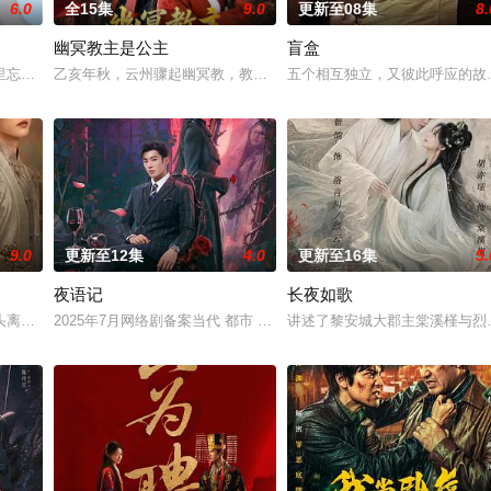
6.0
全15集
9.0
更新至08集
8.
幽冥教主是公主
盲盒
，郭子剑因不满演习流于形式，假传指令要求真打实抗，虽引发哗然，却获赏识调
里忘川元神，二人共感相连，一同寻仙草修复肉身。未央动心，却不知自身是身
乙亥年秋，云州骤起幽冥教，教主独孤晴专杀薄情负心德行有亏之辈
五个相互独立，又彼此呼应的故事
9.0
更新至12集
4.0
更新至16集
5.
夜语记
长夜如歌
鉴定技术的支持下，通过摸排、勘查等传统刑侦手段，接连破获数起重案要案的艰
头离奇失窃，戏班主横尸戏台，将冷血少帅许又安与昆曲名伶荣筱楠推向不死不
2025年7月网络剧备案当代 都市 海南越酷文化传媒有限公司
讲述了黎安城大郡主棠溪槿与烈