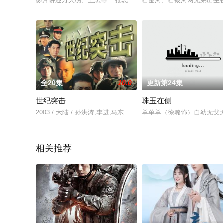
影片讲述方大明、王忠等 一批忠于职守的新闻记者，配合 公安机
石金河、石银河两兄弟出生
全20集
10.0
更新第24集
世纪突击
珠玉在侧
2003 / 大陆 / 孙洪涛,李进,马东延,陈果,孙岩,牛军
单单单（徐璐饰）自幼无父
相关推荐