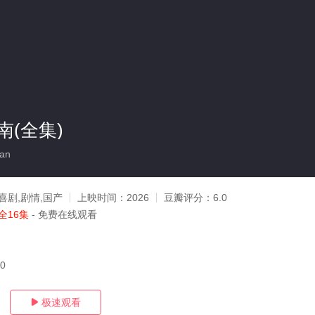
(全集)
an
喜剧,剧情,国产
上映时间：
2026
豆瓣评分：
6.0
全16集
- 免费在线观看
20
极速观看
