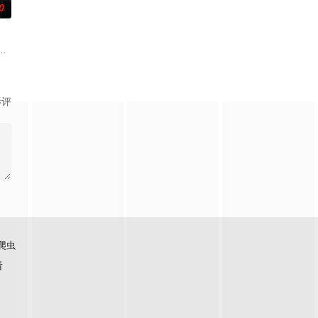
0
鬼
诸人共赴冒险奇局。一桩401部队的神
科三元及第入翰林院的奇女子。十年前的她被他从死人堆里救出来，蓬头垢面口
顾炎女儿奴的属性，请求老炮儿顾炎带自己用程序员身份卧底电诈集团以求查
影评
爬虫
看