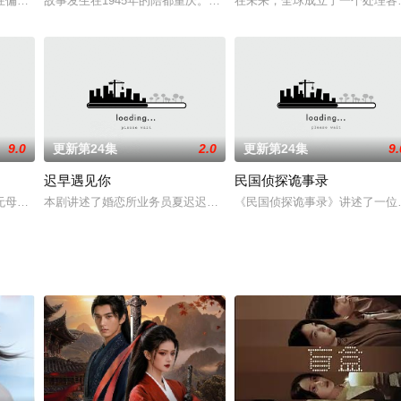
关和权力部门，联合铲除 黑暗势力的故事。是第一部反映 新闻舆论监督在惩治
在偏远贫苦的山区石门掌。由于家境贫寒，父亲石罗锅只好用抓阄来决定两兄弟
故事发生在1945年的陪都重庆。国民党特训班学生许忠义（沙溢 
在未来，全球成立了一个处理各类超常规
9.0
更新第24集
2.0
更新第24集
9.
迟早遇见你
民国侦探诡事录
无母，精灵古怪且胸怀事业。入裴府后，裴沛（毕雯珺饰）百般刁难，单单见招
本剧讲述了婚恋所业务员夏迟迟，为了帮助神秘大客户陆观明顺利脱
《民国侦探诡事录》讲述了一位