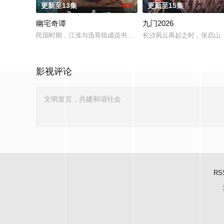
更新至13集
4.0
更新至15集
幽宅奇谭
九门2026
民国时期，江淮与迅哥组成说书班子，偶遇“白天人住屋，晚上鬼占
长沙风云再起之时，张启山（
影视评论
RS