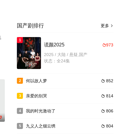
国产剧排行
更多

机
1
谎颜2025
973

2025 / 大陆 / 悬疑,国产
状态：全24集
何以故人梦
852
2

亲爱的别哭
814
3

我的时光激动了
806
4

0
九义人之烟云绣
804
5
