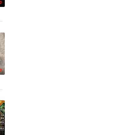
0
任3
负玄鸟之力的夜族公主，前世相恋遭他任务背
。太子夏无双和好兄弟张小峰奉皇命携天子剑赴云州剿魔，初见独孤晴即中圈套
——用一场精心策划的“夏令营”完成复仇的受害者；临终前与遗憾和解的“无用
0
难过
休的对立绝境。而他们不知，对方正是自己苦
云峥之间曲折动人的情感，以及他们在复杂局势中坚守初心、勇敢面对困难的