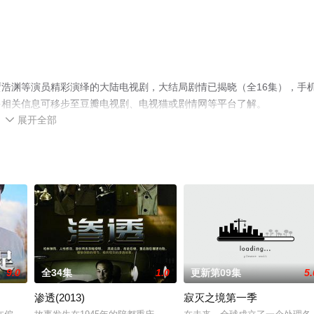
浩渊等演员精彩演绎的大陆电视剧，大结局剧情已揭晓（全16集），手
多相关信息可移步至豆瓣电视剧、电视猫或剧情网等平台了解。
展开全部

9.0
全34集
1.0
更新第09集
5.
渗透(2013)
寂灭之境第一季