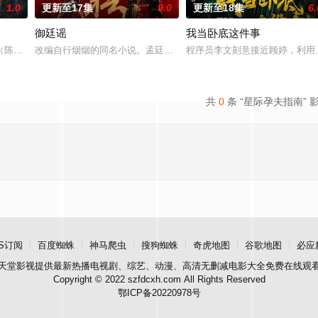
1.0
更新至17集
9.0
更新至18集
6.
御廷谣
我当卧底这件事
房”的阴阳宅，江淮被掳走配“阴婚”。他与女探长穆英搭档，侦破阎王娶亲、五
陈伟霆 饰）与吴老狗（曾舜晞 饰）强强联手，携手霍仙姑（陈瑶 饰）与九门
改编自行烟烟的同名小说。孟廷辉，大平王朝有史以来个以女子进士
程序员李文刻意接近顾婷，利用
共
0
条 “星际孕夫指南” 
S订阅
百度蜘蛛
神马爬虫
搜狗蜘蛛
奇虎地图
谷歌地图
必应
天堂影视
提供最新热播电视剧、综艺、动漫、高清无删减电影大全免费在线观
Copyright © 2022 szfdcxh.com All Rights Reserved
鄂ICP备20220978号