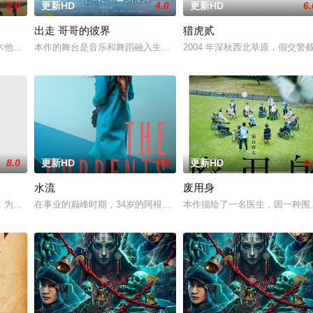
2.0
更新HD
4.0
更新HD
6.
出走 哥哥的彼界
猎虎贰
以年轻化、科技化的光影语言活化红色记忆，生动诠释了“艰苦创业、奋发图强
木他们毕业于同一所大学。他们和很多年轻人一样，自以为是，敏感错弱，没有
本作的舞台是音乐和舞蹈融入生活的冲绳。与母亲朱音、妹妹舞一起
2004 年深秋西北草原，假
8.0
更新HD
7.0
更新HD
4.
水流
废用身
到大城市寻找自己的一处立足之地。在这样一个充满快节奏、充满利益的城市，
，为两只羊和他人发生冲突，失手将对方打死，被判处无期徒刑后，吴鑫在监狱
在事业的巅峰时期，34岁的阿根廷造型师丽娜在瑞士的一场颁奖典礼
本作描绘了一名医生，因一种围