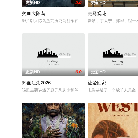
更新HD
5.0
更新HD
热血大陈岛
走马观花
影片以大陈岛垦荒历史为创作底色，在尊重历史真实性的前提下，
新波，丁大宁，郭华，程一
更新HD
6.0
更新HD
热血江湖2026
让爱回家
该剧主要讲述了赵子风从小和爷爷在乡下习武，长大后从乡野来
电影讲述了一个放羊人吴鑫