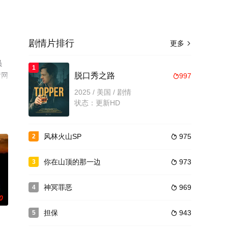
剧情片排行
更多

员
1
情网
脱口秀之路
997

2025 / 美国 / 剧情
状态：更新HD
风林火山SP
975
2

你在山顶的那一边
973
3

神冥罪恶
969
4

0
担保
943
5
