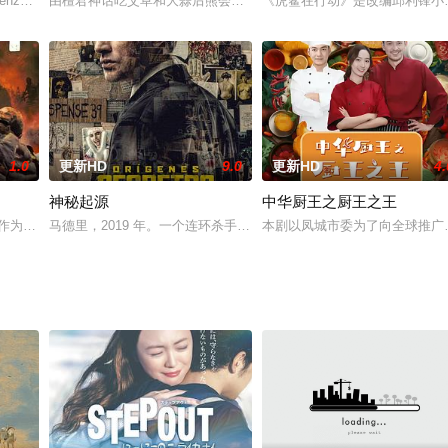
，和当新四军连长的爸爸的在一起。然而驻扎在大桥镇桥头村的日伪军围困青崖
venzhané Wallis 饰）从小就被父母抛弃，然而，乐观坚强的她一直都相信
由檀君神话吃艾草和大蒜后熊会变成人的典故出发，分别讲述吃艾草
《虎鲨在行动》是改编邱利锋小
1.0
更新HD
9.0
更新HD
4.
神秘起源
中华厨王之厨王之王
此选择离开藩属，成为流浪的武士或是浪人。都筑杢之进（池松壮亮饰）也是其
夫作为一小群俄罗斯教官的一员抵达中非共和国。格里什的旅行似乎并不复杂，
马德里，2019 年。一个连环杀手正在制造混乱。无明显关联的匿
本剧以凤城市委为了向全球推广