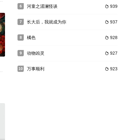
山已经半
着，自己的父母总有一天会
和吃大蒜后的两只熊，变成两只截然不同性格的人的故事。其中一只熊是可爱无
说《中国的中》，由洪丹强执导，卢星宇、臧秀云主演。抗日战争时期，为了
河童之湄澜怪谈
939
6

长大后，我就成为你
937
7

橘色
928
8

0
动物凶灵
927
9

万事顺利
923
10

中一名
因为教官的任务只包括训练当地军队的士兵掌
名人士在模仿最著名的超级英雄的首次亮相时被谋杀。科斯梅是他所在警局里最优
凤城的饮食和旅游文化，特举办了首届“全球华人中华厨王争霸赛”，邀请全球