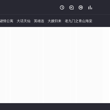




谜情公寓
大话天仙
英雄连
大嫂归来
老九门之青山海棠