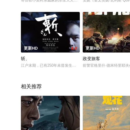
寄住在小吴村亲戚家的水生天天盼着回到青崖山和新四军在一起
安妮（奎文赞妮·瓦利斯 Qu
更新HD
6.0
更新HD
斩、
政变旅客
江户末期，已有250年未曾发生过战争，贫穷的武士们，有人因
前警官格里什·德米特里耶
相关推荐