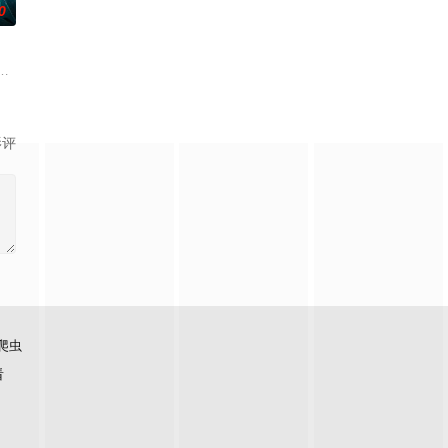
0
求紧急医疗救助。一路上，她既遭遇了善意，
引出“婴胎报仇”，“娘娘索命”等一连串妖异事件，张天盛虽被种种诡怪幻象
起离奇的神像杀人事件，勘案过程中，牵引出“婴胎报仇”，“娘娘索命”等一连
影评
爬虫
看