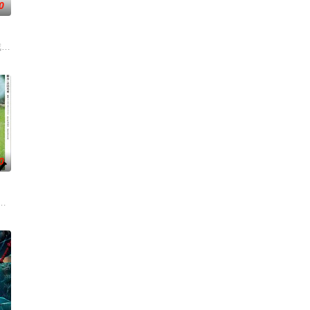
0
、无私
被认可的才华。他们来自不同的地方，却有一
生活的照屋踊，憧憬舞蹈学校的丽莎，开始了舞蹈生涯。朱音为了支撑家数在酒
交警截停铜矿押运车，炸药破箱、两命陨灭，悍匪携枪遁入茫茫戈壁。刑警杨志刚
0
子风十分
的十几年间，一直表现良好，因吴鑫曾居住的
后，被一种突如其来的冲动驱使。回到布宜诺斯艾利斯后，她什么也没说，但她
绕“废用身”——因瘫痪等原因已无恢复可能的四肢——的治疗方法，而一步步