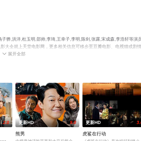
骅,洪洋,杜玉明,邵帅,李琦,王幸子,李明,陈剑,张露,宋成森,李浩轩等演
电影大全就上天堂电影网，更多相关信息可移步至豆瓣电影、电视猫或剧
展开全部

2.0
更新HD
9.0
更新HD
3.
熊男
虎鲨在行动