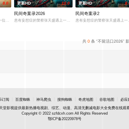
8.0
更新HD
10.0
更新HD
8.
民间奇案录2026
民间奇案录2
of a
一位小镇女子向疏远的哥哥借了钱，独自一人踏上穿越西德克萨斯州的旅程，寻
患有妄想症的警察张天盛遇上一起离奇的神像杀人事件，勘案过程中，牵
患有妄想症的警察张天盛遇上一
共
0
条 “不留活口2026” 
S订阅
百度蜘蛛
神马爬虫
搜狗蜘蛛
奇虎地图
谷歌地图
必应
天堂影视
提供最新热播电视剧、综艺、动漫、高清无删减电影大全免费在线观
Copyright © 2022 szfdcxh.com All Rights Reserved
鄂ICP备20220978号