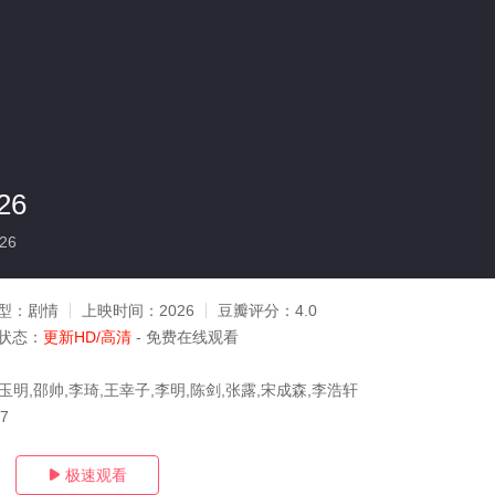
26
26
型：
剧情
上映时间：
2026
豆瓣评分：
4.0
状态：
更新HD/高清
- 免费在线观看
玉明,邵帅,李琦,王幸子,李明,陈剑,张露,宋成森,李浩轩
07
极速观看
