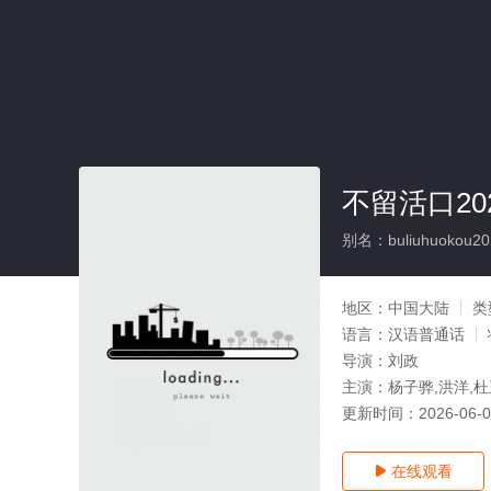
不留活口20
别名：buliuhuokou20
地区：
中国大陆
类
语言：
汉语普通话
导演：
刘政
主演：
杨子骅,洪洋,杜
更新时间：
2026-06-
在线观看
