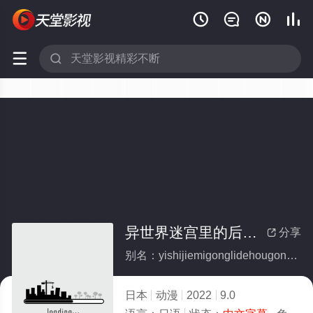






异世界迷宫里的后宫生活
分享

别名：yishijiemigonglidehougongshenghuo
日本
动漫
2022
9.0