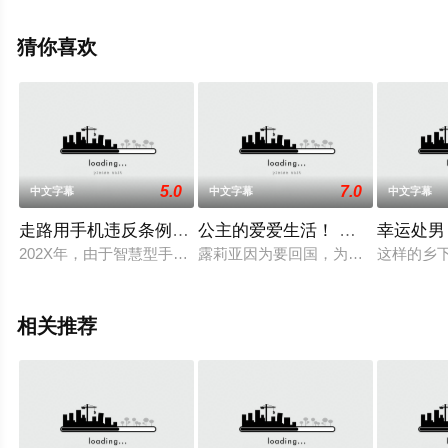
关信息可移步至豆瓣动漫、电视猫或剧情网等平台了解。
猜你喜欢
5.0
7.0
中文字幕
中文字幕
中文字幕
走路用手机违反条例！发现到就问答无用马上无套抽插中出！ The M
公主的爱爱生活！ 漂亮王女・露莉亚～
幸运处男
202X年，由于智慧型手机普及，边走边操作手机造成了很多问题
露莉亚因为要回国，为了制造回忆搞
这样的乡
相关推荐