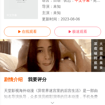
语言：
日语
状态：
中文字幕
- 免费在线观看
导演：
未知
主演：
未知
中文字幕
更新时间：
2023-08-06
在线观看
极速观看


剧情介绍
我要评分
天堂影视海外动漫《异世界迷宫里的后宫生活》是一部由
知名导演执导，众多演员精彩演绎的日本动漫，手机免费
观看高清未删减完整版动漫全集就上天堂电影网，更多相
