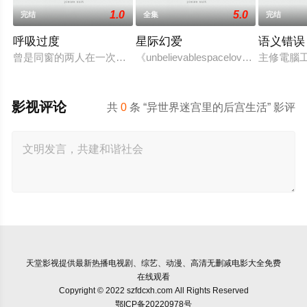
1.0
5.0
完结
全集
完结
呼吸过度
星际幻爱
语义错误
曾是同窗的两人在一次同学会上再次见面引发回忆杀~
《unbelievablespacelov
主修電腦工
影视评论
共
0
条 “异世界迷宫里的后宫生活” 影评
天堂影视
提供最新热播电视剧、综艺、动漫、高清无删减电影大全免费
在线观看
Copyright © 2022 szfdcxh.com All Rights Reserved
鄂ICP备20220978号